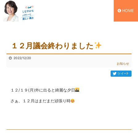
HOME
１２月議会終わりました
2022/12/20
お知らせ
１２/１９(月)外に出ると綺麗な夕日
さぁ、１２月はまだまだ頑張り時