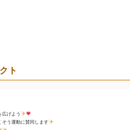
クト
を広げよう
くそう運動に賛同します
す