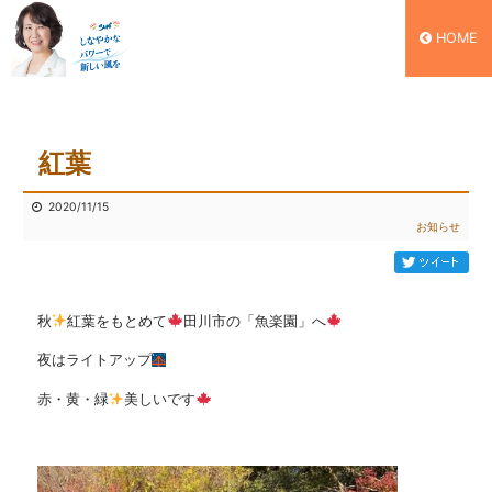
HOME
紅葉
2020/11/15
お知らせ
秋
紅葉をもとめて
田川市の「魚楽園」へ
夜はライトアップ
赤・黄・緑
美しいです